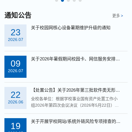
杂
《Nature Photonics》《Nature Geoscience》等国际顶尖期刊，实现“数
及
量稳步增长、质量显著提升”的双重突破，成为学校科研创新的重要引
通知公告
更多
>
擎。顶尖期刊成果频出，多...
关于校园网核心设备暑期维护升级的通知
23
2026.07
关于2026年暑假期间校园卡、网信服务安排的通知
09
2026.07
【处置公告】关于2026年第三批软件类无形资产报废处置的公告
22
全校各单位：根据学校事业国有资产处置工作小
2026.06
组2026年第四次会议决议（2026年5月22日），
网信办已经完成了审批通过的103套软件类无形资
产的处置事宜，现对处置信息进行公告。软件属
关于开展学校网站/系统外链风险专项排查的通知
19
于无形资产，介质无需回收，但领用人须按学校
规定销毁或封存，严禁二次流转、交易或复制。