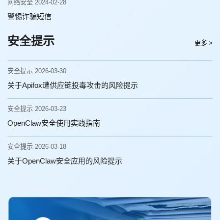
网络安全 2024-02-28
警惕诈骗短信
安全提示
更多
>
安全提示 2026-03-30
关于Apifox遭供应链投毒攻击的风险提示
安全提示 2026-03-23
OpenClaw安全使用实践指南
安全提示 2026-03-18
关于OpenClaw安全应用的风险提示