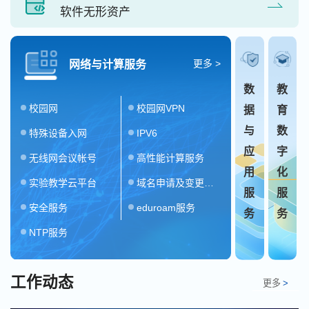
软件无形资产
更多 >
网络与计算服务
数
教
校园网
校园网VPN
据
育
与
数
特殊设备入网
IPV6
应
字
无线网会议帐号
高性能计算服务
用
化
实验教学云平台
域名申请及变更服务
服
服
安全服务
eduroam服务
务
务
NTP服务
工作动态
更多
>