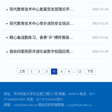
现代教育技术中心直属党支部理论学习中心组专题学习党的十九届六中全会精神
2021-11-24
现代教育技术中心举办消防安全培训及实操演练
2021-11-23
精心备战勤练习，奋勇“乒”搏终晋级——现代教育技术中心积极参加校“团结杯”乒乓球比赛
2021-11-22
我校四案例获评湖北省数字校园应用场景优秀案例
2021-11-18
...
上页
1
2
3
4
5
6
12
下页
地址：华中科技大学东五楼三楼327室 邮编：430074 电话：027-
87544990/4991 传真：027-87544991转95
邮箱：xxh@hust.edu.cn 网信纪检举报邮箱：wxjj@hust.edu.cn