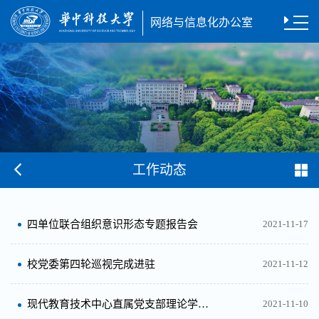
网络与信息化办公室
工作动态
四单位联合组织意识形态专题报告会
2021-11-17
校党委第四轮巡视完成进驻
2021-11-12
现代教育技术中心直属党支部理论学习中心组学习扩大会召开
2021-11-10