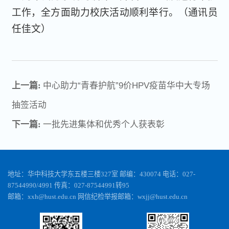
工作，全方面助力校庆活动顺利举行。（通讯员
任佳文）
上一篇:
中心助力“青春护航”9价HPV疫苗华中大专场
抽签活动
下一篇:
一批先进集体和优秀个人获表彰
地址：华中科技大学东五楼三楼327室 邮编：430074 电话：027-
87544990/4991 传真：027-87544991转95
邮箱：xxh@hust.edu.cn 网信纪检举报邮箱：wxjj@hust.edu.cn