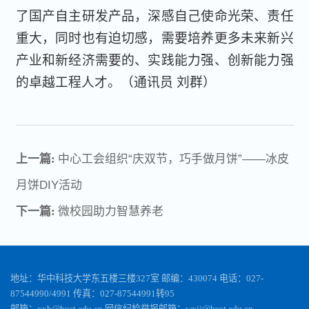
了国产自主研发产品，深感自己使命光荣、责任
重大，同时也有迫切感，需要培养更多未来新兴
产业和新经济需要的、实践能力强、创新能力强
的卓越工程人才。（通讯员 刘群）
上一篇:
中心工会组织“庆双节，巧手做月饼”——冰皮
月饼DIY活动
下一篇:
微校园助力智慧养老
地址：华中科技大学东五楼三楼327室 邮编：430074 电话：027-
87544990/4991 传真：027-87544991转95
邮箱：xxh@hust.edu.cn 网信纪检举报邮箱：wxjj@hust.edu.cn